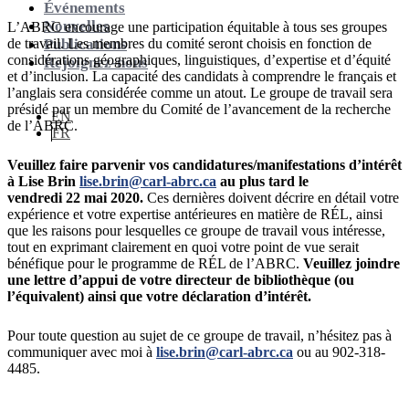
Événements
Nouvelles
L’ABRC encourage une participation équitable à tous ses groupes
de travail. Les membres du comité seront choisis en fonction de
Publications
considérations géographiques, linguistiques, d’expertise et d’équité
Rejoignez-nous
et d’inclusion. La capacité des candidats à comprendre le français et
l’anglais sera considérée comme un atout. Le groupe de travail sera
présidé par un membre du Comité de l’avancement de la recherche
EN
de l’ABRC.
FR
Veuillez faire parvenir vos candidatures/manifestations d’intérêt
à Lise Brin
lise.brin@carl-abrc.ca
au plus tard le
vendredi 22 mai 2020.
Ces dernières doivent décrire en détail votre
expérience et votre expertise antérieures en matière de RÉL, ainsi
que les raisons pour lesquelles ce groupe de travail vous intéresse,
tout en exprimant clairement en quoi votre point de vue serait
bénéfique pour le programme de RÉL de l’ABRC.
Veuillez joindre
une lettre d’appui de votre directeur de bibliothèque (ou
l’équivalent) ainsi que votre déclaration d’intérêt.
Pour toute question au sujet de ce groupe de travail, n’hésitez pas à
communiquer avec moi à
lise.brin@carl-abrc.ca
ou au 902-318-
4485.