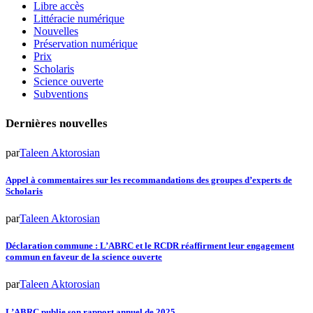
Libre accès
Littéracie numérique
Nouvelles
Préservation numérique
Prix
Scholaris
Science ouverte
Subventions
Dernières nouvelles
par
Taleen Aktorosian
Appel à commentaires sur les recommandations des groupes d’experts de
Scholaris
par
Taleen Aktorosian
Déclaration commune : L’ABRC et le RCDR réaffirment leur engagement
commun en faveur de la science ouverte
par
Taleen Aktorosian
L’ABRC publie son rapport annuel de 2025