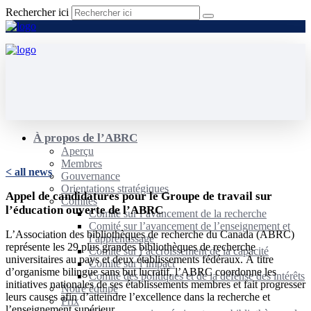
Rechercher ici
À propos de l’ABRC
Aperçu
Membres
< all news
Gouvernance
Orientations stratégiques
Appel de candidatures pour le Groupe de travail sur
Comités
l’éducation ouverte de l’ABRC
Comité sur l’avancement de la recherche
Comité sur l’avancement de l’enseignement et
L’Association des bibliothèques de recherche du Canada (ABRC)
l’apprentissage
représente les 29 plus grandes bibliothèques de recherche
Comité sur l’accroissement de la capacité
universitaires au pays et deux établissements fédéraux. À titre
Comité sur l’impact
d’organisme bilingue sans but lucratif, l’ABRC coordonne les
Comité des politiques et de la défense des intérêts
initiatives nationales de ses établissements membres et fait progresser
Notre équipe
leurs causes afin d’atteindre l’excellence dans la recherche et
Prix
l’enseignement supérieur.