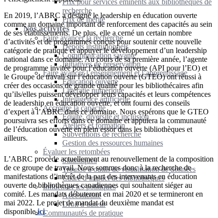
Prix pour services éminents aux bibliothèques de
recherche
En 2019, l’ABRC a désigné le leadership en éducation ouverte
Prix de mérite
comme un domaine important de renforcement des capacités au sein
Nos activités
de ses établissements. De plus, elle a cerné un certain nombre
Faire avancer la recherche
d’activités et de programmes conçus pour soutenir cette nouvelle
Dépôts institutionnels
catégorie de pratique et appuyer le développement d’un leadership
Communication savante
national dans ce domaine. Au cours de sa première année, l’agente
Initiatives de préservation
de programme invitée pour l’éducation ouverte (API pour l’EO) et
Faire avancer l’enseignement et l’apprentissage
le Groupe de travail sur l’éducation ouverte (GTEO) ont réussi à
Éducation ouverte
créer des occasions de grande qualité pour les bibliothécaires afin
Littératie numérique
qu’ils/elles puissent développer leurs capacités et leurs compétences
Intelligence artificielle
de leadership en éducation ouverte, et ont fourni des conseils
Accroître la capacité
d’expert à l’ABRC dans ce domaine. Nous espérons que le GTEO
Équité, diversité et inclusion
poursuivra ses efforts dans ce domaine et appuiera la communauté
Ateliers et formation
de l’éducation ouverte en plein essor dans les bibliothèques et
Subventions de recherche
ailleurs.
Gestion des ressources humaines
Évaluer les retombées
L’ABRC procède actuellement au renouvellement de la composition
Statistiques
de ce groupe de travail. Nous sommes donc à la recherche de
Trousse à outils de visualisation de données
manifestations d’intérêt de la part des intervenants en éducation
Cadre d’impact des bibliothèques
ouverte de bibliothèques canadiennes qui souhaitent siéger au
Influencer les politiques
comité. Les mandats débuteront en mai 2020 et se termineront en
Accessibilité
mai 2022. Le projet de mandat du deuxième mandat est
Droit d’auteur
disponible
ici
.
Communautés de pratique