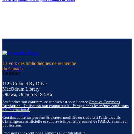
La voix des bibliothèques de recherche
du Canada
Contact
1125 Colonel By Drive
MacOdrum Library
Ottawa, Ontario K1S 5B6
Sauf indication contraire, ce site web est sous licence
Creative Commons
Attribution - Utilisation non commerciale - Partage dans les mêmes conditions
info@carl-abrc.ca
4.0 International.
613.895.0780
Certains contenus peuvent être créés, modifiés ou traduits à l'aide d'outils
d'intelligence artificielle et sont révisés par le personnel de l'ABRC avant leur
publication.
Précisions et exceptions
|
Témoins
|
Confidentialité