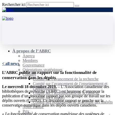
Rechercher ici
À propos de l’ABRC
Aperçu
Membres
< all news
Gouvernance
Orientations stratégiques
L’ABRC publie un rapport sur la fonctionnalité de
Comités
conservation dans les dépôts
Comité sur l’avancement de la recherche
Comité sur l’avancement de l’enseignement et
Le mercredi 18 décembre 2019.
– L’Association canadienne des
l’apprentissage
bibliothèques de recherche (ABRC) est heureuse d’annoncer la
Comité sur l’accroissement de la capacité
publication d’un deuxième rapport par son groupe de travail sur les
Comité sur l’impact
dépôts ouverts (GTDO). Ce deuxième rapport se penche sur la
Comité des politiques et de la défense des intérêts
conservation numérique dans les dépôts ouverts canadiens.
Notre équipe
Prix
« La fonctionnalité de conservation numérique des systèmes de