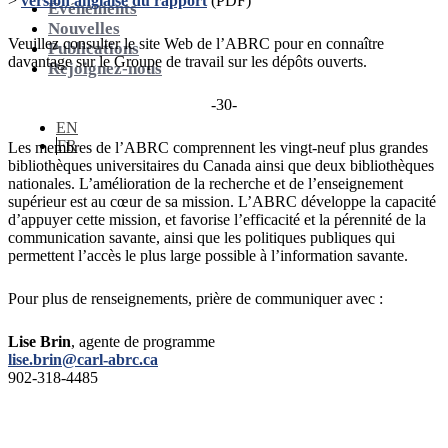
>
version anglaise du rapport
(PDF)
Événements
Nouvelles
Veuillez consulter le site Web de l’ABRC pour en connaître
Publications
davantage sur le Groupe de travail sur les dépôts ouverts.
Rejoignez-nous
-30-
EN
FR
Les membres de l’ABRC comprennent les vingt-neuf plus grandes
bibliothèques universitaires du Canada ainsi que deux bibliothèques
nationales. L’amélioration de la recherche et de l’enseignement
supérieur est au cœur de sa mission. L’ABRC développe la capacité
d’appuyer cette mission, et favorise l’efficacité et la pérennité de la
communication savante, ainsi que les politiques publiques qui
permettent l’accès le plus large possible à l’information savante.
Pour plus de renseignements, prière de communiquer avec :
Lise Brin
, agente de programme
lise.brin@carl-abrc.ca
902-318-4485