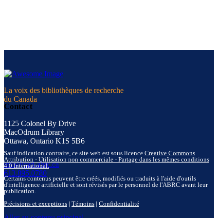
La voix des bibliothèques de recherche
du Canada
Contact
1125 Colonel By Drive
MacOdrum Library
Ottawa, Ontario K1S 5B6
Sauf indication contraire, ce site web est sous licence
Creative Commons
Attribution - Utilisation non commerciale - Partage dans les mêmes conditions
info@carl-abrc.ca
4.0 International.
613.895.0780
Certains contenus peuvent être créés, modifiés ou traduits à l'aide d'outils
d'intelligence artificielle et sont révisés par le personnel de l'ABRC avant leur
publication.
Précisions et exceptions
|
Témoins
|
Confidentialité
Aller au contenu principal