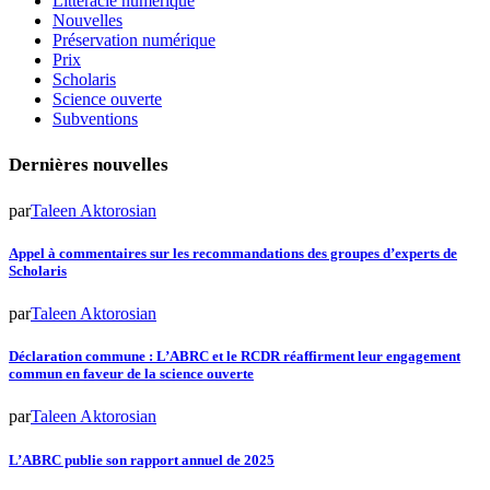
Littéracie numérique
Nouvelles
Préservation numérique
Prix
Scholaris
Science ouverte
Subventions
Dernières nouvelles
par
Taleen Aktorosian
Appel à commentaires sur les recommandations des groupes d’experts de
Scholaris
par
Taleen Aktorosian
Déclaration commune : L’ABRC et le RCDR réaffirment leur engagement
commun en faveur de la science ouverte
par
Taleen Aktorosian
L’ABRC publie son rapport annuel de 2025