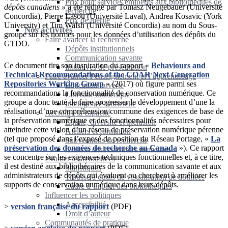
Prix pour services éminents aux bibliothèques de
dépôts canadiens »
a été rédigé par Tomasz Neugebauer (Université
recherche
Concordia), Pierre Lasou (Université Laval), Andrea Kosavic (York
Prix de mérite
University) et Tim Walsh (Université Concordia) au nom du Sous-
Nos activités
groupe sur les normes pour les données d’utilisation des dépôts du
Faire avancer la recherche
GTDO.
Dépôts institutionnels
Communication savante
Ce document tire son inspiration du rapport «
Behaviours and
Initiatives de préservation
Technical Recommendations of the COAR Next Generation
Faire avancer l’enseignement et l’apprentissage
Repositories Working Group
» (2017) où figure parmi ses
Éducation ouverte
recommandations la fonctionnalité de conservation numérique. Ce
Littératie numérique
groupe a donc tenté de faire progresser le développement d’une la
Intelligence artificielle
réalisation d’une compréhension commune des exigences de base de
Accroître la capacité
la préservation numérique et des fonctionnalités nécessaires pour
Équité, diversité et inclusion
atteindre cette vision d’un réseau de préservation numérique pérenne
Ateliers et formation
(tel que proposé dans l’exposé de position du Réseau Portage, «
La
Subventions de recherche
préservation des données de recherche au Canada
»). Ce rapport
Gestion des ressources humaines
se concentre sur les exigences techniques fonctionnelles et, à ce titre,
Évaluer les retombées
il est destiné aux bibliothécaires de la communication savante et aux
Statistiques
administrateurs de dépôts qui évaluent ou cherchent à améliorer les
Trousse à outils de visualisation de données
supports de conservation numérique dans leurs dépôts.
Cadre d’impact des bibliothèques
Influencer les politiques
Accessibilité
>
version française du rapport
(PDF)
Droit d’auteur
Communautés de pratique