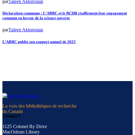
par
Taleen Aktorosian
Déclaration commune : L’ABRC et le RCDR réaffirment leur engagement
commun en faveur de la science ouverte
par
Taleen Aktorosian
L’ABRC publie son rapport annuel de 2025
La voix des bibliothèques de recherche
du Canada
Contact
1125 Colonel By Drive
MacOdrum Library