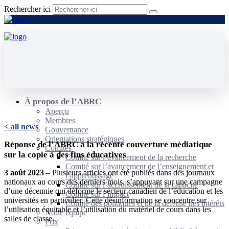
Rechercher ici
À propos de l’ABRC
Aperçu
Membres
< all news
Gouvernance
Orientations stratégiques
Réponse de l’ABRC à la récente couverture médiatique
Comités
sur la copie à des fins éducatives
Comité sur l’avancement de la recherche
Comité sur l’avancement de l’enseignement et
3 août 2023
– Plusieurs articles ont été publiés dans des journaux
l’apprentissage
nationaux au cours des derniers mois, s’appuyant sur une campagne
Comité sur l’accroissement de la capacité
d’une décennie qui déforme le secteur canadien de l’éducation et les
Comité sur l’impact
universités en particulier. Cette désinformation se concentre sur
Comité des politiques et de la défense des intérêts
l’utilisation équitable et l’utilisation du matériel de cours dans les
Notre équipe
salles de classe.
Prix