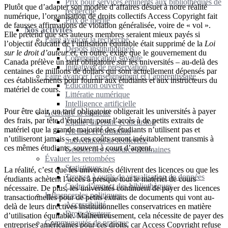
Prix pour services éminents aux bibliothèques de
Plutôt que d’adapter son modèle d’affaires désuet à notre réalité
recherche
numérique, l’organisation de droits collectifs Access Copyright fait
Prix de mérite
de fausses affirmations de violation généralisée, voire de « vol ».
Nos activités
Elle prétend que ses auteurs membres seraient mieux payés si
Faire avancer la recherche
l’objectif éducatif de l’utilisation équitable était supprimé de la
Loi
Dépôts institutionnels
sur le droit d’auteur
et, en outre, exige que le gouvernement du
Communication savante
Canada prélève un tarif obligatoire sur les universités – au-delà des
Initiatives de préservation
centaines de millions de dollars qui sont actuellement dépensés par
Faire avancer l’enseignement et l’apprentissage
ces établissements pour fournir aux étudiants et aux instructeurs du
Éducation ouverte
matériel de cours.
Littératie numérique
Intelligence artificielle
Pour être clair, un tarif obligatoire obligerait les universités à payer
Accroître la capacité
des frais, par tête d’étudiant, pour l’accès à de petits extraits de
Équité, diversité et inclusion
matériel que la grande majorité des étudiants n’utilisent pas et
Ateliers et formation
n’utiliseront jamais – et ces coûts seront inévitablement transmis à
Subventions de recherche
ces mêmes étudiants, souvent à court d’argent.
Gestion des ressources humaines
Évaluer les retombées
Statistiques
La réalité, c’est que les universités délivrent des licences ou que les
Trousse à outils de visualisation de données
étudiants achètent l’accès à presque tout le matériel de cours
Cadre d’impact des bibliothèques
nécessaire. De plus, les universités continuent de payer des licences
Influencer les politiques
transactionnelles pour de petits extraits de documents qui vont au-
Accessibilité
delà de leurs directives institutionnelles conservatrices en matière
Droit d’auteur
d’utilisation équitable. Malheureusement, cela nécessite de payer des
Communautés de pratique
entreprises américaines pour ces droits, car Access Copyright refuse