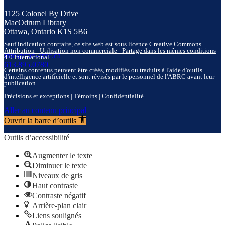
1125 Colonel By Drive
MacOdrum Library
Ottawa, Ontario K1S 5B6
Sauf indication contraire, ce site web est sous licence
Creative Commons
Attribution - Utilisation non commerciale - Partage dans les mêmes conditions
info@carl-abrc.ca
4.0 International.
613.895.0780
Certains contenus peuvent être créés, modifiés ou traduits à l'aide d'outils
d'intelligence artificielle et sont révisés par le personnel de l'ABRC avant leur
publication.
Précisions et exceptions
|
Témoins
|
Confidentialité
Aller au contenu principal
Ouvrir la barre d’outils
Outils d’accessibilité
Augmenter le texte
Diminuer le texte
Niveaux de gris
Haut contraste
Contraste négatif
Arrière-plan clair
Liens soulignés