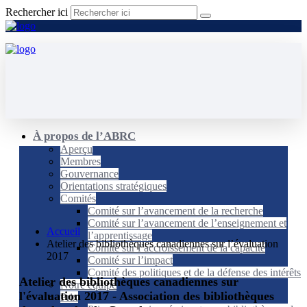
Rechercher ici
À propos de l’ABRC
Aperçu
Membres
Gouvernance
Orientations stratégiques
Comités
Comité sur l’avancement de la recherche
Comité sur l’avancement de l’enseignement et
Accueil
l’apprentissage
Atelier des bibliothèques canadiennes sur l’évaluation
Comité sur l’accroissement de la capacité
2017
Comité sur l’impact
Comité des politiques et de la défense des intérêts
Atelier des bibliothèques canadiennes sur
Notre équipe
l'évaluation 2017 - Association des bibliothèques
Prix