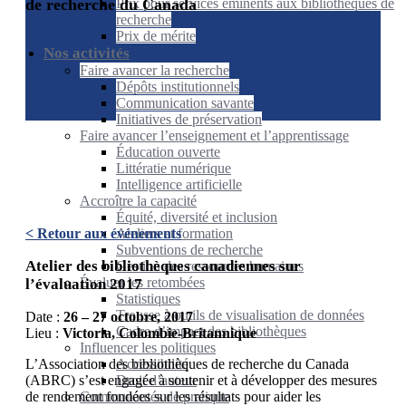
de recherche du Canada
Prix pour services éminents aux bibliothèques de
recherche
Prix de mérite
Nos activités
Faire avancer la recherche
Dépôts institutionnels
Communication savante
Initiatives de préservation
Faire avancer l’enseignement et l’apprentissage
Éducation ouverte
Littératie numérique
Intelligence artificielle
Accroître la capacité
Équité, diversité et inclusion
Ateliers et formation
< Retour aux événements
Subventions de recherche
Atelier des bibliothèques canadiennes sur
Gestion des ressources humaines
Évaluer les retombées
l’évaluation 2017
Statistiques
Trousse à outils de visualisation de données
Date :
26 – 27 octobre, 2017
Cadre d’impact des bibliothèques
Lieu :
Victoria, Colombie-Britannique
Influencer les politiques
Accessibilité
L’Association des bibliothèques de recherche du Canada
Droit d’auteur
(ABRC) s’est engagée à soutenir et à développer des mesures
Communautés de pratique
de rendement fondées sur les résultats pour aider les