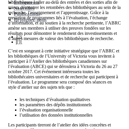
Événements
bibliothèques à aller au-delà des entrées et des sorties afin de
mieux démontrer les retombées des bibliothèques au sein de la
Nouvelles
recherche, l’enseignement et l’apprentissage. Grâce à la
Publications
prestation de programmes liés à l’évaluation, l’échange
Rejoignez-nous
d’information, et au soutien à la recherche pertinente, l’ABRC
amène ses membres à utiliser des preuves fondées sur les
résultats pour démontrer le rendement des investissements et
EN
d’autres mesures de valeur des bibliothèques de recherche.
FR
C’est en songeant à cette initiative stratégique que l’ABRC et
les bibliothèques de l’University of Victoria vous invitent à
participer à l’Atelier des bibliothèques canadiennes sur
l’évaluation (ABCE) qui se déroulera à Victoria du 26 au 27
octobre 2017. Cet événement intéressera toutes les
bibliothécaires universitaires et de recherche qui participent à
l’évaluation. Le programme sera composé des séances en
style d’atelier sur des sujets tels que :
les techniques d’évaluation qualitatives
les paramètres des dépôts institutionnels
l’évaluation organisationnelle
l’utilisation des données institutionnelles
Les participants tireront de l’atelier des idées concrètes et