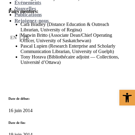
Événements
Nouvelles
Pairs mentors:
Publications
Rejoignez-nous
Cara Bradley (Distance Education & Outreach
Librarian, University of Regina)
Marwin Britto (Associate Dean/Chief Operating
EN
FR
Officer, University of Saskatchewan)
Pascal Lupien (Research Enterprise and Scholarly
Communication Librarian, University of Guelph)
Tony Horava (Bibliothécaire adjoint — Collections,
Université d’Ottawa)
Ouvrir la 
Date de début:
16 juin 2014
Date de fin:
19 juin 2014