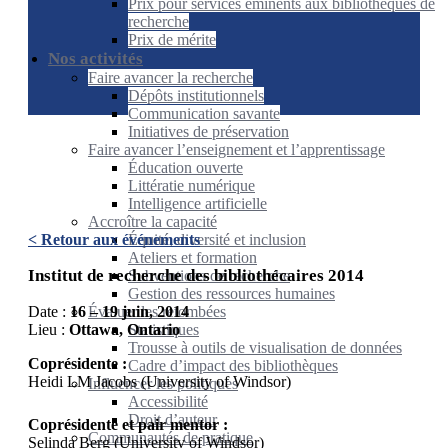
Prix pour services éminents aux bibliothèques de
recherche
Prix de mérite
Nos activités
Faire avancer la recherche
Dépôts institutionnels
Communication savante
Initiatives de préservation
Faire avancer l’enseignement et l’apprentissage
Éducation ouverte
Littératie numérique
Intelligence artificielle
Accroître la capacité
Équité, diversité et inclusion
< Retour aux événements
Ateliers et formation
Institut de recherche des bibliothécaires 2014
Subventions de recherche
Gestion des ressources humaines
Évaluer les retombées
Date :
16 – 19 juin, 2014
Statistiques
Lieu :
Ottawa, Ontario
Trousse à outils de visualisation de données
Coprésidente :
Cadre d’impact des bibliothèques
Heidi LM Jacobs (University of Windsor)
Influencer les politiques
Accessibilité
Droit d’auteur
Coprésidente et pair mentor :
Communautés de pratique
Selinda Berg (University of Windsor)