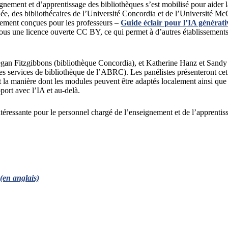
nement et d’apprentissage des bibliothèques s’est mobilisé pour aider l
ée, des bibliothécaires de l’Université Concordia et de l’Université Mc
alement conçues pour les professeurs –
Guide éclair pour l’IA générati
s une licence ouverte CC BY, ce qui permet à d’autres établissements d
egan Fitzgibbons (bibliothèque Concordia), et Katherine Hanz et Sandy
es services de bibliothèque de l’ABRC). Les panélistes présenteront cette
 la manière dont les modules peuvent être adaptés localement ainsi que 
ort avec l’IA et au-delà.
intéressante pour le personnel chargé de l’enseignement et de l’apprentis
(en anglais)