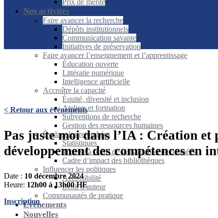
Prix de mérite
Nos activités
Faire avancer la recherche
Dépôts institutionnels
Communication savante
Initiatives de préservation
Faire avancer l’enseignement et l’apprentissage
Éducation ouverte
Littératie numérique
Intelligence artificielle
Accroître la capacité
Équité, diversité et inclusion
Ateliers et formation
< Retour aux événements
Subventions de recherche
Gestion des ressources humaines
Pas juste moi dans l’IA : Création et
Évaluer les retombées
Statistiques
développement des compétences en inte
Trousse à outils de visualisation de données
Cadre d’impact des bibliothèques
Influencer les politiques
Date :
10 décembre 2024
Accessibilité
Heure:
12h00 à 13h00 HE
Droit d’auteur
Communautés de pratique
Inscription
Événements
Nouvelles