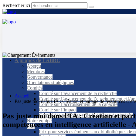
Rechercher ici
À propos de l’ABRC
Aperçu
Membres
Gouvernance
Orientations stratégiques
Comités
Comité sur l’avancement de la recherche
Accueil
Comité sur l’avancement de l’enseignement et l’ap
Pas juste moi dans l’IA : Création et partage de ressources d’e
Comité sur l’accroissement de la capacité
Comité sur l’impact
Pas juste moi dans l’IA : Création et pa
Comité des politiques et de la défense des intérêts
Notre équipe
compétences en intelligence artificielle 
Prix
Prix pour services éminents aux bibliothèques de 