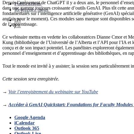
Depuis l’avènement de ChatGPT il y a deux ans, le personnel d’enseig
Publications
dans une gamme toujours croissante d’outils GenAI. Plus tôt cette ann
Rejoignez-nous
fondamentales sur l’intelligence artificielle générative (GenAI) spéci
anglais pour le moment). Ces modules sans marque sont disponibles sou
EN
de l’apprentissage.
FR
Ce webinaire mettra en vedette les collaboratrices Dianne Cmor et M
Kung (bibliothèque de l’Université de l’Alberta et l’API pour l’IA et l
conçu et de son impact potentiel. Les panélistes exploreront également
personnel d’enseignement et d’apprentissage des bibliothèques, en rapp
Tout le monde est invité à y assister; la session sera particulièrement 
Cette session sera enregistrée.
→
Voir l’enregistrement du webinaire sur YouTube
→
Accéder à GenAI Quickstart: Foundations for Faculty Modules 
Google Agenda
iCalendar
Outlook 365
Outlook Live