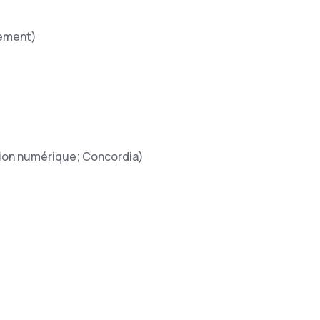
lement)
)
tion numérique; Concordia)