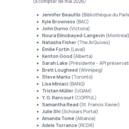
(à compter de mai 2026)
Jennifer Beaufils
(Bibliothèque du Par
Kyle Browness
(BAC)
John Durno
(Victoria)
Noura Elmobayed-Langevin
(Montréal
Natasha Fisher
(The ArQuives)
Émilie Fortin
(Laval)
Kenton Good
(Alberta)
Sarah Lake
(Présidente -- API préserva
Brett Lougheed
(Winnipeg)
Steve Marks
(Toronto)
Lisa Miniaci
(BANQ)
Tristan Müller
(UQAM)
Y. G. Rancourt
(COPPUL)
Samantha Read
(St. Francis Xavier)
Julie Shi
(Scholars Portal)
Amanda Tomé
(Alliance)
Adele Torrance
(RCDR)