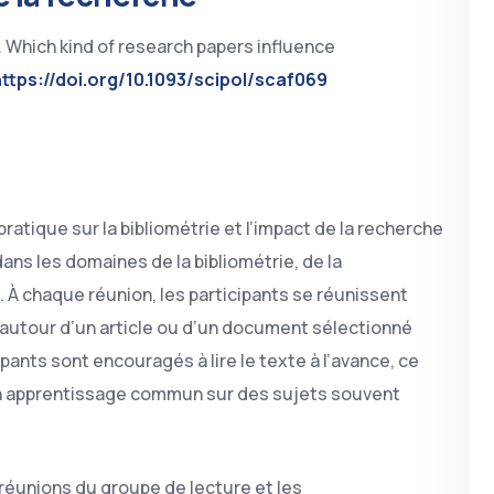
. Which kind of research papers influence
https://doi.org/10.1093/scipol/scaf069
tique sur la bibliométrie et l’impact de la recherche
ans les domaines de la bibliométrie, de la
. À chaque réunion, les participants se réunissent
e autour d’un article ou d’un document sélectionné
ipants sont encouragés à lire le texte à l’avance, ce
un apprentissage commun sur des sujets souvent
 réunions du groupe de lecture et les