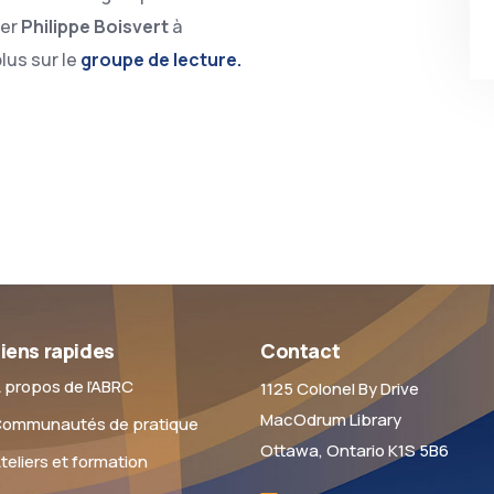
ter
Philippe Boisvert
à
plus sur le
groupe de lecture.
iens rapides
Contact
 propos de l’ABRC
1125 Colonel By Drive
MacOdrum Library
ommunautés de pratique
Ottawa, Ontario K1S 5B6
teliers et formation