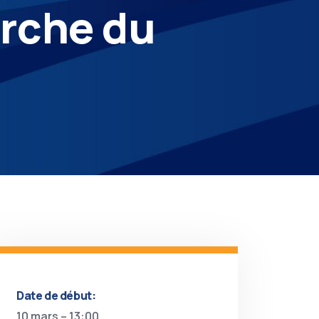
erche du
Date de début:
10 mars – 13:00