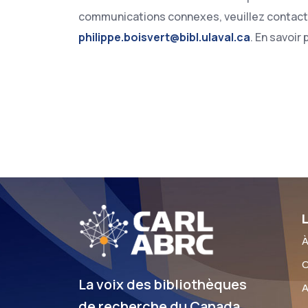
communications connexes, veuillez contac
philippe.boisvert@bibl.ulaval.ca
. En savoir 
L
À
C
La voix des bibliothèques
A
de recherche du Canada