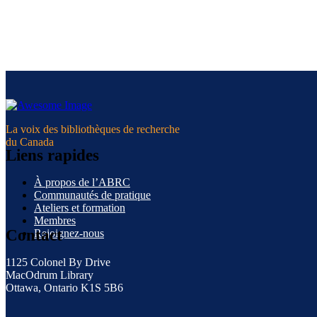
La voix des bibliothèques de recherche
du Canada
Liens rapides
À propos de l’ABRC
Communautés de pratique
Ateliers et formation
Membres
Contact
Rejoignez-nous
1125 Colonel By Drive
MacOdrum Library
Ottawa, Ontario K1S 5B6