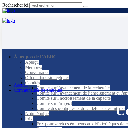
Rechercher ici
À propos de l’ABRC
Aperçu
Membres
Gouvernance
Orientations stratégiques
Comités
Accueil
Comité sur l’avancement de la recherche
Communautés de pratiques
Comité sur l’avancement de l’enseignement et l’ap
Comité sur l’accroissement de la capacité
Comité sur l’impact
C
Comité des politiques et de la défense des intérêts
Notre équipe
Prix
Prix pour services éminents aux bibliothèques de 