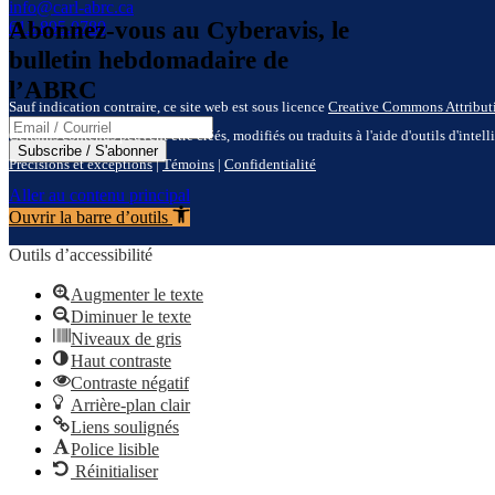
info@carl-abrc.ca
Abonnez-vous au Cyberavis, le
613.895.0780
bulletin hebdomadaire de
l’ABRC
Sauf indication contraire, ce site web est sous licence
Creative Commons Attributio
Email address / Adresse e-mail
Certains contenus peuvent être créés, modifiés ou traduits à l'aide d'outils d'intel
Subscribe / S'abonner
Précisions et exceptions
|
Témoins
|
Confidentialité
Aller au contenu principal
Ouvrir la barre d’outils
Outils d’accessibilité
Augmenter le texte
Diminuer le texte
Niveaux de gris
Haut contraste
Contraste négatif
Arrière-plan clair
Liens soulignés
Police lisible
Réinitialiser