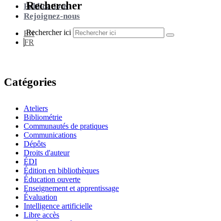
Rechercher
Publications
Rejoignez-nous
Rechercher ici
EN
FR
Catégories
Ateliers
Bibliométrie
Communautés de pratiques
Communications
Dépôts
Droits d'auteur
ÉDI
Édition en bibliothèques
Éducation ouverte
Enseignement et apprentissage
Évaluation
Intelligence artificielle
Libre accès