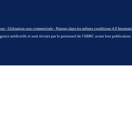
n - Utilisation non commerciale - Partage dans les mêmes conditions 4.0 Internati
ligence artificielle et sont révisés par le personnel de l'ABRC avant leur publication.