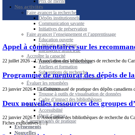
Prix de mérite
Nos activités
Faire avancer la recherche
Dépôts institutionnels
Communication savante
Initiatives de préservation
Faire avancer l’enseignement et l’apprentissage
Éducation ouverte
Littératie numérique
Appel à commentaires sur les recommanda
Intelligence artificielle
Accroître la capacité
22 juillet 2026 – L’Association des bibliothèques de recherche du Ca
Équité, diversité et inclusion
Ateliers et formation
Subventions de recherche
Programme de mentorat des dépôts de la
Gestion des ressources humaines
Évaluer les retombées
Statistiques
23 janvier 2026 – La Communauté de pratique des dépôts canadiens d
Trousse à outils de visualisation de données
Cadre d’impact des bibliothèques
Deux nouvelles ressources des groupes d’
Influencer les politiques
Accessibilité
Droit d’auteur
22 janvier 2026 – L’Association des bibliothèques de recherche du C
Communautés de pratique
Fiches explicatives […]
Événements
Nouvelles