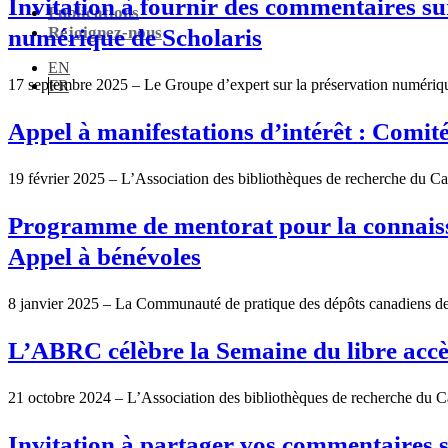
Invitation à fournir des commentaires s
Publications
Rejoignez-nous
numérique de Scholaris
EN
17 septembre 2025 – Le Groupe d’expert sur la préservation numériqu
FR
Appel à manifestations d’intérêt : Comi
19 février 2025 – L’Association des bibliothèques de recherche du Can
Programme de mentorat pour la connaiss
Appel à bénévoles
8 janvier 2025 – La Communauté de pratique des dépôts canadiens de
L’ABRC célèbre la Semaine du libre accè
21 octobre 2024 – L’Association des bibliothèques de recherche du Ca
Invitation à partager vos commentaires 