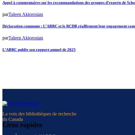
Appel à commentaires sur les recommandations des groupes d’experts de Scho
par
Taleen Aktorosian
Déclaration commune : L’ABRC et le RCDR réaffirment leur engagement comm
par
Taleen Aktorosian
L’ABRC publie son rapport annuel de 2025
La voix des bibliothèques de recherche
du Canada
Liens rapides