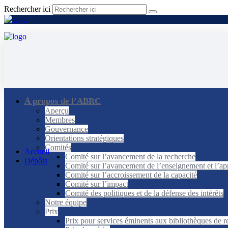
Rechercher ici
À propos de l’ABRC
Aperçu
Membres
Gouvernance
Orientations stratégiques
Comités
Accueil
Comité sur l’avancement de la recherche
Dépôts
Comité sur l’avancement de l’enseignement et l’ap
Comité sur l’accroissement de la capacité
Comité sur l’impact
Comité des politiques et de la défense des intérêts
Notre équipe
Prix
Prix pour services éminents aux bibliothèques de 