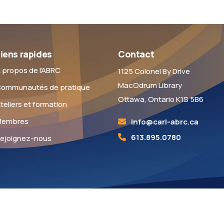
iens rapides
Contact
 propos de l’ABRC
1125 Colonel By Drive
MacOdrum Library
ommunautés de pratique
Ottawa, Ontario K1S 5B6
teliers et formation
Membres
info@carl-abrc.ca
613.895.0780
ejoignez-nous
icence
Creative Commons Attribution - Utilisation non commerciale - Par
u traduits à l'aide d'outils d'intelligence artificielle et sont révisés p
Précisions et exceptions
|
Témoins
|
Confidentialité