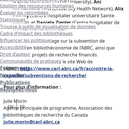
& Alisa Beth Rod
(McGill University),
Ani
Gestion des ressources humaines
Orchanian-Cheff
(University Health Network),
Alix
Évaluer les retombées
Pincivy
(Centre hospitalier universitaire Sainte-
Statistiques
Justine), et
Daniela Ziegler
(Centre hospitalier de
Trousse à outils de visualisation de données
l’Université de Montréal).
Cadre d’impact des bibliothèques
Influencer les politiques
Pour en savoir davantage sur la subvention de
Accessibilité
recherche en bibliothéconomie de l’ABRC, ainsi que
Droit d’auteur
pour voir les projets de recherche financés
Communautés de pratique
antérieurement, consultez le site Web de
Événements
l’ABRC :
https://www.carl-abrc.ca/fr/accroitre-la-
Nouvelles
capacite/subventions-de-recherche/
Publications
Pour plus d’information :
Rejoignez-nous
Julie Morin
EN
FR
Agente principale de programme, Association des
bibliothèques de recherche du Canada
julie.morin@carl-abrc.ca