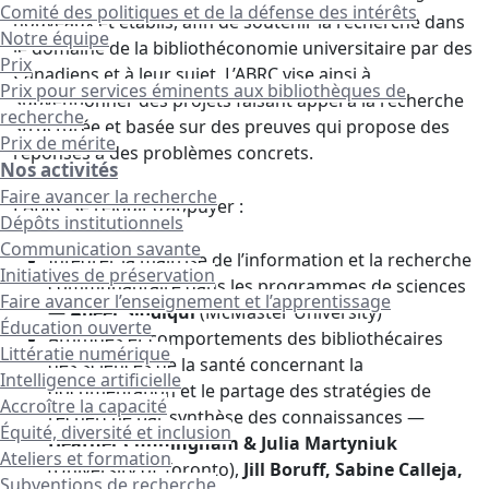
Comité des politiques et de la défense des intérêts
nouveaux et établis, afin de soutenir la recherche dans
Notre équipe
le domaine de la bibliothéconomie universitaire par des
Prix
Canadiens et à leur sujet. L’ABRC vise ainsi à
Prix pour services éminents aux bibliothèques de
subventionner des projets faisant appel à la recherche
recherche
structurée et basée sur des preuves qui propose des
Prix de mérite
réponses à des problèmes concrets.
Nos activités
Faire avancer la recherche
L’ABRC se réjouit d’appuyer :
Dépôts institutionnels
Communication savante
Intégrer la maîtrise de l’information et la recherche
Initiatives de préservation
communautaire dans les programmes de sciences
Faire avancer l’enseignement et l’apprentissage
—
Abeer Siddiqui
(McMaster University)
Éducation ouverte
Attitudes et comportements des bibliothécaires
Littératie numérique
des sciences de la santé concernant la
Intelligence artificielle
documentation et le partage des stratégies de
Accroître la capacité
recherche par synthèse des connaissances —
Équité, diversité et inclusion
Heather Cunningham & Julia Martyniuk
Ateliers et formation
(University of Toronto),
Jill Boruff, Sabine Calleja,
Subventions de recherche