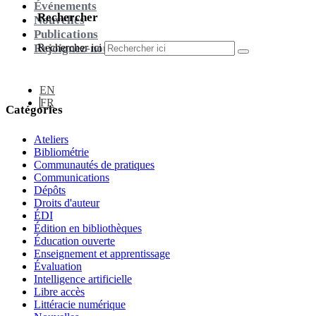
Événements
Rechercher
Nouvelles
Publications
Rechercher ici
Rejoignez-nous
EN
FR
Catégories
Ateliers
Bibliométrie
Communautés de pratiques
Communications
Dépôts
Droits d'auteur
ÉDI
Édition en bibliothèques
Éducation ouverte
Enseignement et apprentissage
Évaluation
Intelligence artificielle
Libre accès
Littéracie numérique