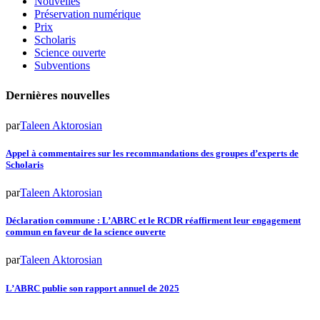
Nouvelles
Préservation numérique
Prix
Scholaris
Science ouverte
Subventions
Dernières nouvelles
par
Taleen Aktorosian
Appel à commentaires sur les recommandations des groupes d’experts de
Scholaris
par
Taleen Aktorosian
Déclaration commune : L’ABRC et le RCDR réaffirment leur engagement
commun en faveur de la science ouverte
par
Taleen Aktorosian
L’ABRC publie son rapport annuel de 2025