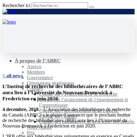
Rechercher ici
À propos de l’ABRC
Aperçu
Membres
< all news
Gouvernance
Orientations stratégiques
L’Institut de recherche des bibliothécaires de l’ABRC
Comités
aura lieu à l’Université du Nouveau-Brunswick à
Comité sur l’avancement de la recherche
Fredericton en juin 2020
Comité sur l’avancement de l’enseignement et
l’apprentissage
4 decembre, 2018
– L’Association des bibliothèques de recherche
Comité sur l’accroissement de la capacité
du Canada (ABRC) a le plaisir d’annoncer que le prochain Institut
Comité sur l’impact
de recherche des bibliothécaires (IRB) aura lieu à l’Université du
Comité des politiques et de la défense des intérêts
Nouveau-Brunswick à Fredericton en juin 2020.
Notre équipe
Prix
L’IRB offre aux bibliothécaires universitaires en exercice au Canada