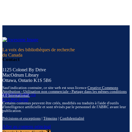
La voix des bibliothèques de recherche
du Canada
Contact
1125 Colonel By Drive
MacOdrum Library
Ottawa, Ontario K1S 5B6
Sauf indication contraire, ce site web est sous licence
Creative Commons
Attribution - Utilisation non commerciale - Partage dans les mêmes conditions
info@carl-abrc.ca
4.0 International.
613.895.0780
Certains contenus peuvent être créés, modifiés ou traduits à l'aide d'outils
d'intelligence artificielle et sont révisés par le personnel de l'ABRC avant leur
publication.
Précisions et exceptions
|
Témoins
|
Confidentialité
Aller au contenu principal