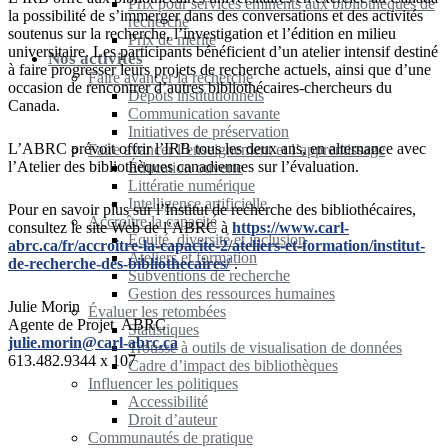
Prix pour services éminents aux bibliothèques de
la possibilité de s’immerger dans des conversations et des activités
recherche
soutenus sur la recherche, l’investigation et l’édition en milieu
Prix de mérite
universitaire. Les participants bénéficient d’un atelier intensif destiné
Nos activités
à faire progresser leurs projets de recherche actuels, ainsi que d’une
Faire avancer la recherche
occasion de rencontrer d’autres bibliothécaires-chercheurs du
Dépôts institutionnels
Canada.
Communication savante
Initiatives de préservation
L’ABRC prévoit offrir l’IRB tous les deux ans, en alternance avec
Faire avancer l’enseignement et l’apprentissage
l’Atelier des bibliothèques canadiennes sur l’évaluation.
Éducation ouverte
Littératie numérique
Intelligence artificielle
Pour en savoir plus sur l’Institut de recherche des bibliothécaires,
Accroître la capacité
consultez le site Web de l’ABRC à
https://www.carl-
Équité, diversité et inclusion
abrc.ca/fr/accroitre-la-capacite-2/ateliers-et-formation/institut-
Ateliers et formation
de-recherche-des-bibliothecaires/
.
Subventions de recherche
Gestion des ressources humaines
Julie Morin
Évaluer les retombées
Agente de Projet, ABRC
Statistiques
julie.morin@carl-abrc.ca
Trousse à outils de visualisation de données
613.482.9344 x 107
Cadre d’impact des bibliothèques
Influencer les politiques
Accessibilité
Droit d’auteur
Communautés de pratique