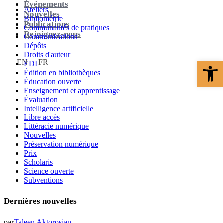
Événements
Ateliers
Nouvelles
Bibliométrie
Publications
Communautés de pratiques
Rejoignez-nous
Communications
Dépôts
Droits d'auteur
Ouvrir la 
EN
FR
ÉDI
Édition en bibliothèques
Éducation ouverte
Enseignement et apprentissage
Évaluation
Intelligence artificielle
Libre accès
Littéracie numérique
Nouvelles
Préservation numérique
Prix
Scholaris
Science ouverte
Subventions
Dernières nouvelles
par
Taleen Aktorosian