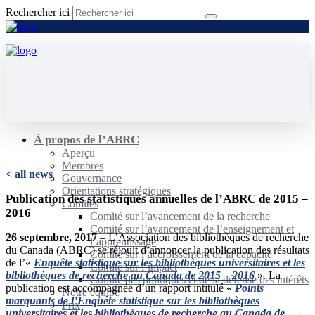
Rechercher ici
À propos de l’ABRC
Aperçu
Membres
< all news
Gouvernance
Orientations stratégiques
Publication des statistiques annuelles de l’ABRC de 2015 –
Comités
2016
Comité sur l’avancement de la recherche
Comité sur l’avancement de l’enseignement et
26 septembre, 2017
– L’Association des bibliothèques de recherche
l’apprentissage
du Canada (ABRC) se réjouit d’annoncer la publication des résultats
Comité sur l’accroissement de la capacité
de l’«
Enquête statistique sur les bibliothèques universitaires et les
Comité sur l’impact
bibliothèques de recherche au Canada de 2015 – 2016
». La
Comité des politiques et de la défense des intérêts
publication est accompagnée d’un rapport intitulé «
Points
Notre équipe
marquants de l’Enquête statistique sur les bibliothèques
Prix
universitaires et les bibliothèques de recherche au Canada de