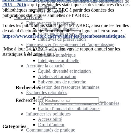
Prix pour services éminents aux bibliothèques de
2015 – 2016
» qui présente des statistiques et des tendances clés des
recherche
bibliothèques membres de l’ABRC à partir des données des
Prix de mérite
publications statistiques annuelles de l’ABRC.
Nos activités
Faire avancer la recherche
Toutes les publications statistiques de l’ABRC, ainsi que les feuilles
Dépôts institutionnels
de calcul électronique, sont disponibles en ligne au lien suivant :
Communication savante
https://www.carl-abrc.ca/fr/evaluer-les-retombees/statistiques/
.
Initiatives de préservation
Faire avancer l’enseignement et l’apprentissage
[Mise à jour 24.10.2017 – Le lien vers le rapport annuel sur les
Éducation ouverte
statistiques à été mise à jour.]
Littératie numérique
Intelligence artificielle
Accroître la capacité
Équité, diversité et inclusion
Ateliers et formation
Subventions de recherche
Rechercher
Gestion des ressources humaines
Évaluer les retombées
Statistiques
Rechercher ici
Trousse à outils de visualisation de données
Cadre d’impact des bibliothèques
Influencer les politiques
Accessibilité
Droit d’auteur
Catégories
Communautés de pratique