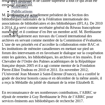
renommée mondiale et de calibre supérieur à tout ce qui avait été
Événements
envisagé auparavant.
Nouvelles
Publications
M. Berthiaume est actuellement président de la Section des
Rejoignez-nous
bibliothèques nationales de la Fédération internationale des
associations de bibliothécaires et des bibliothèques (IFLA). De 2010
à 2014, il a servi comme secrétaire général du Réseau francophone
EN
numérique, et il continue d’en être un membre actif. M. Berthiaume
FR
contribue également aux travaux du Conseil international des
archives en servant comme membre de la Commission d’évaluation.
L’une de ses priorités est d’accroître la collaboration entre BAC et
les institutions de mémoire canadiennes en mettant sur pied un
forum des intervenants et en favorisant le dialogue sur la coopération
entre les galeries, les bibliothèques, les archives et les musées. Il est
Chevalier de l’Ordre des Palmes académiques de la République
française depuis 2005 et il a agi comme mentor de la Fondation
Pierre-Elliot Trudeau en 2010 et 2011. En novembre 2012,
l’Université Jean Monnet à Saint-Étienne (France), lui a conféré le
grade de docteur honoris causa et en décembre de la même année, il
a reçu la Médaille du jubilé de diamant de la reine Elizabeth II.
En reconnaissance de ses nombreuses contributions, l’ABRC se
réjouit de remettre à Guy Berthiaume le Prix de l’ABRC pour
services éminents aux bibliothèques de recherche 2017.