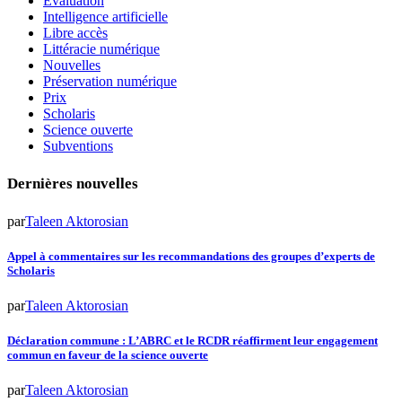
Évaluation
Intelligence artificielle
Libre accès
Littéracie numérique
Nouvelles
Préservation numérique
Prix
Scholaris
Science ouverte
Subventions
Dernières nouvelles
par
Taleen Aktorosian
Appel à commentaires sur les recommandations des groupes d’experts de
Scholaris
par
Taleen Aktorosian
Déclaration commune : L’ABRC et le RCDR réaffirment leur engagement
commun en faveur de la science ouverte
par
Taleen Aktorosian