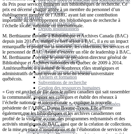
Prix pour services éminents aux bibliothèques de
du Prix pour services éminents aux bibliothèques de recherche. Ce
recherche
prix est décerné chaque année à un membre du personnel d’un
Prix de mérite
établissement membre de l’ABRC ayant fait une contribution
Nos activités
importante au développement des bibliothèques de recherche à
Faire avancer la recherche
l’échelle locale, nationale ou internationale.
Dépôts institutionnels
Communication savante
M. Berthiaume travaille à Bibliothèque et Archives Canada (BAC)
Initiatives de préservation
depuis juin 2014 et, malgré ce bref séjour à BAC, il a eu un impact
Faire avancer l’enseignement et l’apprentissage
remarquable et positif sur la notoriété, les collections, les services et
Éducation ouverte
le personnel de BAC. Avant d’exercer un rôle de leadership à BAC,
Littératie numérique
M. Berthiaume a occupé le poste de président-directeur général de
Intelligence artificielle
Bibliothèque et Archives nationales du Québec de 2009 à 2014.
Accroître la capacité
Antérieurement, il a assumé de nombreux rôles stratégiques et
Équité, diversité et inclusion
administratifs de haut niveau au sein du réseau universitaire
Ateliers et formation
québécois.
Subventions de recherche
Gestion des ressources humaines
« Guy est un chef de file dans le milieu canadien qui sait rassembler
Évaluer les retombées
la communauté, inspirer ses collègues et établir des réseaux à
Statistiques
l’échelle nationale et internationale », explique la nouvelle
Trousse à outils de visualisation de données
présidente de l’ABRC, Donna Bourne-Tyson. Elle affirme
Cadre d’impact des bibliothèques
également que les bibliothèques et les archives canadiennes ont
Influencer les politiques
profité de la visibilité accrue, des programmes redynamisés et des
Accessibilité
activités stratégiques de BAC, ainsi que de la création de collections,
Droit d’auteur
de la mise en place d’installations et de l’élaboration de services de
Communautés de pratique