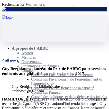
Rechercher ici
À propos de l’ABRC
Aperçu
Membres
< all news
Gouvernance
Orientations stratégiques
Guy Berthiaume, lauréat du Prix de l’ABRC pour services
Comités
éminents aux bibliothèques de recherche 2017
Comité sur l’avancement de la recherche
Comité sur l’avancement de l’enseignement et
l’apprentissage
Guy Berthiaume, bibliothécaire et
Comité sur l’accroissement de la capacité
archiviste du Canada
Comité sur l’impact
Comité des politiques et de la défense des intérêts
HAMILTON, le 17 mai 2017
– L’Association des bibliothèques de
Notre équipe
recherche du Canada (ABRC) a aujourd’hui rendu hommage à Guy
Prix
Berthiaume, bibliothécaire et archiviste du Canada, à titre de lauréat