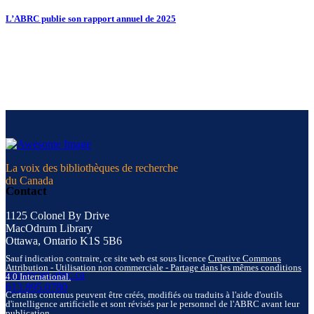
L’ABRC publie son rapport annuel de 2025
La voix des bibliothèques de recherche
du Canada
Contact
1125 Colonel By Drive
MacOdrum Library
Ottawa, Ontario K1S 5B6
Sauf indication contraire, ce site web est sous licence
Creative Commons
Attribution - Utilisation non commerciale - Partage dans les mêmes conditions
info@carl-abrc.ca
4.0 International.
613.895.0780
Certains contenus peuvent être créés, modifiés ou traduits à l'aide d'outils
d'intelligence artificielle et sont révisés par le personnel de l'ABRC avant leur
publication.