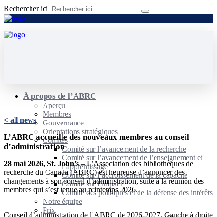
Rechercher ici
À propos de l’ABRC
Aperçu
Membres
< all news
Gouvernance
Orientations stratégiques
L’ABRC accueille des nouveaux membres au conseil
Comités
d’administration
Comité sur l’avancement de la recherche
Comité sur l’avancement de l’enseignement et
28 mai 2026, St. John’s
– L’Association des bibliothèques de
l’apprentissage
recherche du Canada (ABRC) est heureuse d’annoncer des
Comité sur l’accroissement de la capacité
changements à son conseil d’administration, suite à la réunion des
Comité sur l’impact
membres qui s’est tenue au printemps 2026.
Comité des politiques et de la défense des intérêts
Notre équipe
Prix
Conseil d’administration de l’ABRC de 2026-2027. Gauche à droite