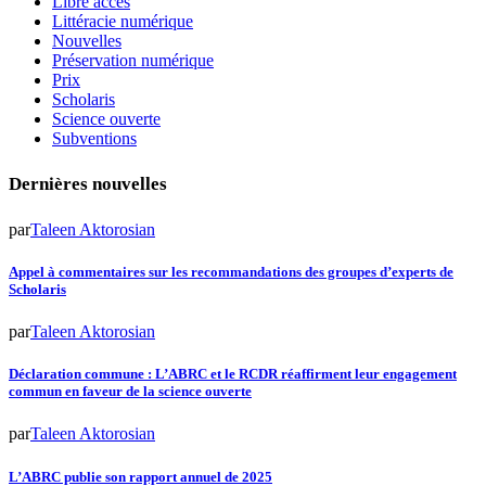
Libre accès
Littéracie numérique
Nouvelles
Préservation numérique
Prix
Scholaris
Science ouverte
Subventions
Dernières nouvelles
par
Taleen Aktorosian
Appel à commentaires sur les recommandations des groupes d’experts de
Scholaris
par
Taleen Aktorosian
Déclaration commune : L’ABRC et le RCDR réaffirment leur engagement
commun en faveur de la science ouverte
par
Taleen Aktorosian
L’ABRC publie son rapport annuel de 2025