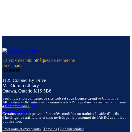
La voix des bibliothèques de recherche
du Canada
Contact
1125 Colonel By Drive
MacOdrum Library
Ottawa, Ontario K1S 5B6
Sauf indication contraire, ce site web est sous licence
Creative Commons
Attribution - Utilisation non commerciale - Partage dans les mêmes conditions
info@carl-abrc.ca
4.0 International.
613.895.0780
Certains contenus peuvent être créés, modifiés ou traduits à l'aide d'outils
d'intelligence artificielle et sont révisés par le personnel de l'ABRC avant leur
publication.
Précisions et exceptions
|
Témoins
|
Confidentialité