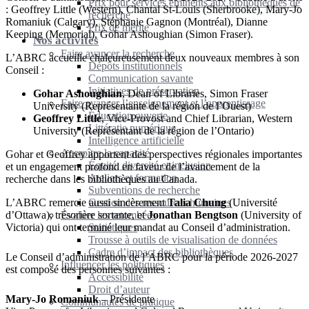
Prix pour services éminents aux bibliothèques de
: Geoffrey Little (Western), Chantal St-Louis (Sherbrooke), Mary-Jo
recherche
Romaniuk (Calgary), Stéphanie Gagnon (Montréal), Dianne
Prix de mérite
Keeping (Memorial), Gohar Ashoughian (Simon Fraser).
Nos activités
Faire avancer la recherche
L’ABRC accueille chaleureusement deux nouveaux membres à son
Dépôts institutionnels
Conseil :
Communication savante
Initiatives de préservation
Gohar Ashoughian
, Dean of Libraries, Simon Fraser
Faire avancer l’enseignement et l’apprentissage
University (Représentante de la région de l’Ouest)
Éducation ouverte
Geoffrey Little
, Vice-Provost and Chief Librarian, Western
Littératie numérique
University (Représentant de la région de l’Ontario)
Intelligence artificielle
Accroître la capacité
Gohar et Geoffrey apportent des perspectives régionales importantes
Équité, diversité et inclusion
et un engagement profond en faveur de l’avancement de la
Ateliers et formation
recherche dans les bibliothèques au Canada.
Subventions de recherche
L’ABRC remercie aussi sincèrement
Gestion des ressources humaines
Talia Chung
(Université
d’Ottawa), trésorière sortante, et
Évaluer les retombées
Jonathan Bengtson
(University of
Victoria) qui ont terminé leur mandat au Conseil d’administration.
Statistiques
Trousse à outils de visualisation de données
Cadre d’impact des bibliothèques
Le Conseil d’administration de l’ABRC pour la période 2026-2027
Influencer les politiques
est composé des personnes suivantes :
Accessibilité
Droit d’auteur
Mary-Jo Romaniuk
– Présidente
Communautés de pratique