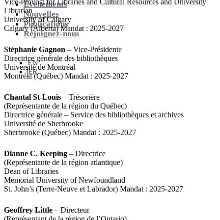
Vice-Provost for Libraries and Cultural Resources and University
Événements
Librarian
Nouvelles
University of Calgary
Publications
Calgary (Alberta) Mandat : 2025-2027
Rejoignez-nous
Stéphanie Gagnon
– Vice-Présidente
Directrice générale des bibliothèques
EN
Université de Montréal
FR
Montréal (Québec) Mandat : 2025-2027
Chantal St-Louis
– Trésorière
(Représentante de la région du Québec)
Directrice générale – Service des bibliothèques et archives
Université de Sherbrooke
Sherbrooke (Québec) Mandat : 2025-2027
Dianne C. Keeping
– Directrice
(Représentante de la région atlantique)
Dean of Libraries
Memorial University of Newfoundland
St. John’s (Terre-Neuve et Labrador) Mandat : 2025-2027
Geoffrey Little
– Directeur
(Représentant de la région de l’Ontario)