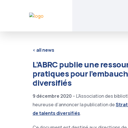
< all news
L’ABRC publie une ressour
pratiques pour l’embauche
diversifiés
9 décembre 2020
– L’Association des bibl
heureuse d’annoncer la publication de
Strat
de talents diversifiés
.
Ce document est destiné aux directions de