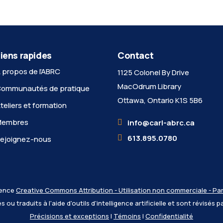
iens rapides
Contact
 propos de l’ABRC
1125 Colonel By Drive
MacOdrum Library
ommunautés de pratique
Ottawa, Ontario K1S 5B6
teliers et formation
Membres
info@carl-abrc.ca
613.895.0780
ejoignez-nous
icence
Creative Commons Attribution - Utilisation non commerciale - Par
u traduits à l'aide d'outils d'intelligence artificielle et sont révisés p
Précisions et exceptions
|
Témoins
|
Confidentialité