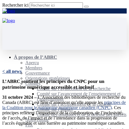
Rechercher ici
À propos de l’ABRC
Aperçu
Membres
< all news
Gouvernance
Orientations stratégiques
L’ABRC soutient les principes du CNPC pour un
Comités
patrimoine numérique accessible et inclusif
Comité sur l’avancement de la recherche
Comité sur l’avancement de l’enseignement et
31 octobre 2024 –
L’Association des bibliothèques de recherche du
l’apprentissage
Canada (ABRC) est fière d’annoncer qu’elle appuie les
principes de
Comité sur l’accroissement de la capacité
la Coalition pour le patrimoine numérique canadien (CNPC)
. Ces
Comité sur l’impact
principes reflètent l’importance de la collaboration, de l’inclusivité,
Comité des politiques et de la défense des intérêts
de l’accès, de l’impact et de l’intendance dans la progression de
Notre équipe
l’accès équitable et sans barrière au patrimoine numérique canadien.
Prix