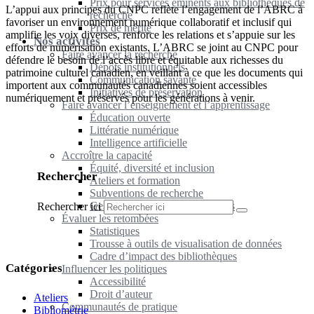
Prix pour services éminents aux bibliothèques de
L’appui aux principes du CNPC reflète l’engagement de l’ABRC à
recherche
favoriser un environnement numérique collaboratif et inclusif qui
Prix de mérite
amplifie les voix diverses, renforce les relations et s’appuie sur les
Nos activités
efforts de numérisation existants. L’ABRC se joint au CNPC pour
Faire avancer la recherche
défendre le besoin de l’accès libre et équitable aux richesses du
Dépôts institutionnels
patrimoine culturel canadien, en veillant à ce que les documents qui
Communication savante
importent aux communautés canadiennes soient accessibles
Initiatives de préservation
numériquement et préservés pour les générations à venir.
Faire avancer l’enseignement et l’apprentissage
Éducation ouverte
Littératie numérique
Intelligence artificielle
Accroître la capacité
Équité, diversité et inclusion
Rechercher
Ateliers et formation
Subventions de recherche
Gestion des ressources humaines
Rechercher ici
Évaluer les retombées
Statistiques
Trousse à outils de visualisation de données
Cadre d’impact des bibliothèques
Catégories
Influencer les politiques
Accessibilité
Droit d’auteur
Ateliers
Communautés de pratique
Bibliométrie