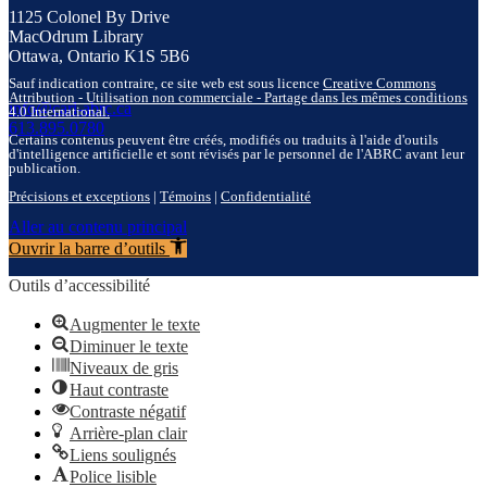
1125 Colonel By Drive
MacOdrum Library
Ottawa, Ontario K1S 5B6
Sauf indication contraire, ce site web est sous licence
Creative Commons
Attribution - Utilisation non commerciale - Partage dans les mêmes conditions
info@carl-abrc.ca
4.0 International.
613.895.0780
Certains contenus peuvent être créés, modifiés ou traduits à l'aide d'outils
d'intelligence artificielle et sont révisés par le personnel de l'ABRC avant leur
publication.
Précisions et exceptions
|
Témoins
|
Confidentialité
Aller au contenu principal
Ouvrir la barre d’outils
Outils d’accessibilité
Augmenter le texte
Diminuer le texte
Niveaux de gris
Haut contraste
Contraste négatif
Arrière-plan clair
Liens soulignés
Police lisible