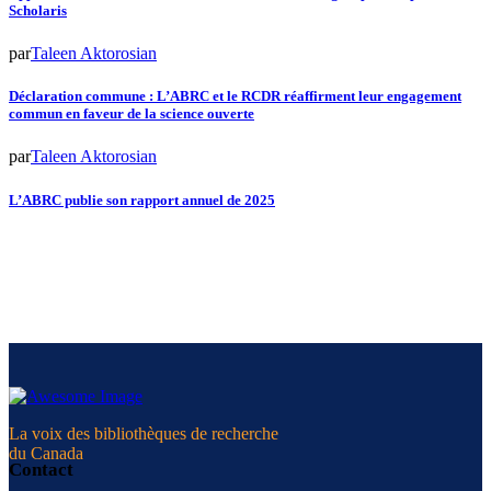
Scholaris
par
Taleen Aktorosian
Déclaration commune : L’ABRC et le RCDR réaffirment leur engagement
commun en faveur de la science ouverte
par
Taleen Aktorosian
L’ABRC publie son rapport annuel de 2025
La voix des bibliothèques de recherche
du Canada
Contact