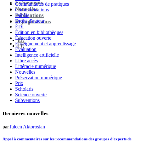
Événements
Communautés de pratiques
Nouvelles
Communications
Publications
Dépôts
Droits d'auteur
Rejoignez-nous
ÉDI
Édition en bibliothèques
Éducation ouverte
EN
Enseignement et apprentissage
FR
Évaluation
Intelligence artificielle
Libre accès
Littéracie numérique
Nouvelles
Préservation numérique
Prix
Scholaris
Science ouverte
Subventions
Dernières nouvelles
par
Taleen Aktorosian
Appel à commentaires sur les recommandations des groupes d’experts de