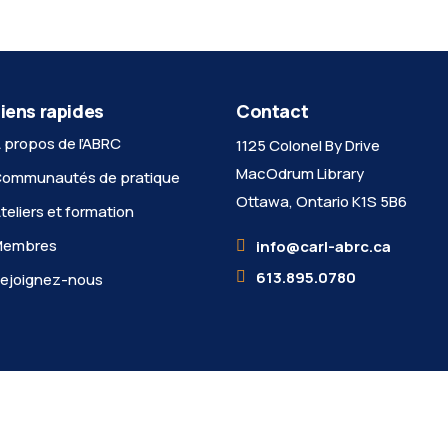
iens rapides
Contact
 propos de l’ABRC
1125 Colonel By Drive
MacOdrum Library
ommunautés de pratique
Ottawa, Ontario K1S 5B6
teliers et formation
Membres
info@carl-abrc.ca
613.895.0780
ejoignez-nous
icence
Creative Commons Attribution - Utilisation non commerciale - Par
u traduits à l'aide d'outils d'intelligence artificielle et sont révisés p
Précisions et exceptions
|
Témoins
|
Confidentialité