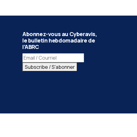
Abonnez-vous au Cyberavis,
le bulletin hebdomadaire de
l’ABRC
Email address / Adresse e-mail
Subscribe / S'abonner
tage dans les mêmes conditions 4.0 International.
ar le personnel de l'ABRC avant leur publication.