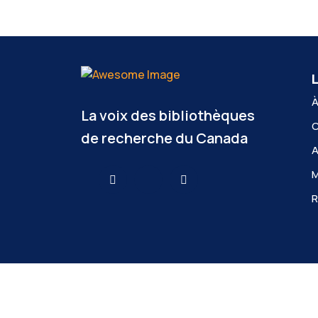
L
À
La voix des bibliothèques
C
de recherche du Canada
A
R
Sauf indication contraire, ce site web est sous l
Certains contenus peuvent être créés, modifiés o