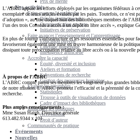
Prix de mérite
Nos activités
L’ABRC appuie les efforts déployés par les organismes fédéraux à cet
Faire avancer la recherche
exemplaire de leurs articles évalués par les pairs. Toutefois, ce n’es
Dépôts institutionnels
d’adoption », au titre duquel huit des bibliothèques membres de l’AB
Communication savante
l’un des trois Conseils a accès à un dépôt en libre accès », explique
Initiatives de préservation
Faire avancer l’enseignement et l’apprentissage
En plus de fournir l’infrastructure et les ressources essentielles pou
Éducation ouverte
favoriseront également une mise en œuvre harmonieuse de la politique e
Littératie numérique
dissipant toute préoccupation relative au libre accès ou à la nouvelle 
Intelligence artificielle
Accroître la capacité
Équité, diversité et inclusion
Ateliers et formation
Subventions de recherche
À propos de l’ABRC
Gestion des ressources humaines
L’ABRC compte parmi ses membres les vingt-neuf plus grandes biblioth
Évaluer les retombées
de notre mission. L’ABRC promeut l’efficacité et la pérennité de la co
Statistiques
recherche.
Trousse à outils de visualisation de données
Cadre d’impact des bibliothèques
Plus amples renseignements :
Influencer les politiques
Mme Susan Haigh, Directrice générale
Accessibilité
613.482.9344 x 101
Droit d’auteur
Communautés de pratique
Événements
Nouvelles