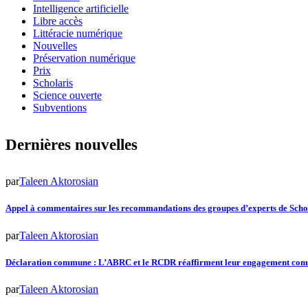
Intelligence artificielle
Libre accès
Littéracie numérique
Nouvelles
Préservation numérique
Prix
Scholaris
Science ouverte
Subventions
Dernières nouvelles
par
Taleen Aktorosian
Appel à commentaires sur les recommandations des groupes d’experts de Scho
par
Taleen Aktorosian
Déclaration commune : L’ABRC et le RCDR réaffirment leur engagement comm
par
Taleen Aktorosian