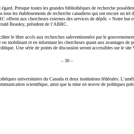
 égard. Presque toutes les grandes bibliothèques de recherche possède
t pas tous les établissements de recherche canadiens qui ont encore un te
RC offrent aux chercheurs externes des services de dépôt. « Notre but e
 Gerald Beasley, président de l’ABRC.
r faciliter le libre accès aux recherches subventionnées par le gouvern
n mobilisant et en informant les chercheurs quant aux avantages de perm
politique. Une série de points de discussion seront accessibles sur le si
– 30 –
èques universitaires du Canada et deux institutions fédérales. L’amélio
mmunication scientifique, ainsi que la mise en œuvre de politiques publi