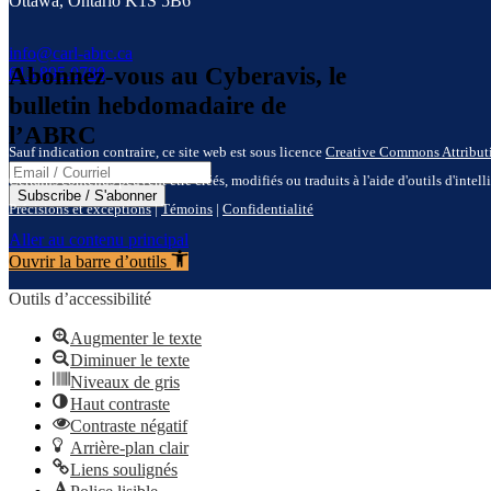
Ottawa, Ontario K1S 5B6
info@carl-abrc.ca
Abonnez-vous au Cyberavis, le
613.895.0780
bulletin hebdomadaire de
l’ABRC
Sauf indication contraire, ce site web est sous licence
Creative Commons Attributio
Email address / Adresse e-mail
Certains contenus peuvent être créés, modifiés ou traduits à l'aide d'outils d'intel
Subscribe / S'abonner
Précisions et exceptions
|
Témoins
|
Confidentialité
Aller au contenu principal
Ouvrir la barre d’outils
Outils d’accessibilité
Augmenter le texte
Diminuer le texte
Niveaux de gris
Haut contraste
Contraste négatif
Arrière-plan clair
Liens soulignés