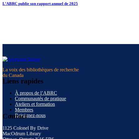
L’ABRC publie son rapport annuel de 2025
La voix des bibliothèques de recherche
du Canada
Liens rapides
À propos de l’ABRC
Communautés de pratique
Ateliers et formation
Membres
Contact
Rejoignez-nous
1125 Colonel By Drive
MacOdrum Library