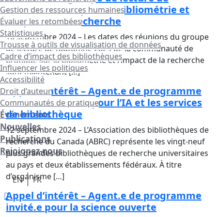
l’automne 2024 pour la bibliométrie et
Gestion des ressources humaines
l’impact de la recherche
Évaluer les retombées
Statistiques
16 septembre 2024 – Les dates des réunions du groupe
Trousse à outils de visualisation de données
de lecture de l’automne 2024 de la communauté de
Cadre d’impact des bibliothèques
pratique sur la bibliométrie et l’impact de la recherche
Influencer les politiques
sont maintenant […]
Accessibilité
Appel d’intérêt – Agent.e de programme
Droit d’auteur
invité.e de l’ABRC pour l’IA et les services
Communautés de pratique
de bibliothèque
Événements
Nouvelles
12 septembre 2024 – L’Association des bibliothèques de
Publications
recherche du Canada (ABRC) représente les vingt-neuf
Rejoignez-nous
plus grandes bibliothèques de recherche universitaires
au pays et deux établissements fédéraux. À titre
d’organisme […]
EN
FR
Appel d’intérêt – Agent.e de programme
invité.e pour la science ouverte