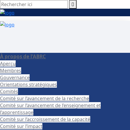
Rechercher ici
À propos de l’ABRC
Aperçu
Membres
Gouvernance
Orientations stratégiques
Accueil
Comités
2024
Comité sur l’avancement de la recherche
septembre
Comité sur l’avancement de l’enseignement et
l’apprentissage
Comité sur l’accroissement de la capacité
Comité sur l’impact