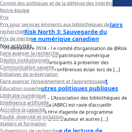
Comité des politiques et de la défense des intérêts
Notre équipe
Prix
Appel à propositions : discussions éclairs
Prix pour services éminents aux bibliothèques de
pour @Risk North 3: Sauvegarde du
recherche
patrimoine numérique canadien
Prix de mérite
Nos activités
25 septembre 2024 – Le comité d’organisation de @Risk
Faire avancer la recherche
North 3 : Sauvegarde du patrimoine numérique
Dépôts institutionnels
canadien invite les participants à présenter des
Communication savante
propositions pour des conférences éclair lors de […]
Initiatives de préservation
Nouvelle API de l’ABRC pour le droit
Faire avancer l’enseignement et l’apprentissage
d’auteur et autres politiques publiques
Éducation ouverte
Littératie numérique
20 septembre 2024 – L’Association des bibliothèques de
Intelligence artificielle
recherche du Canada (ABRC) est ravie d’accueillir
Accroître la capacité
Stephanie Savage à titre d’agente de programme
Équité, diversité et inclusion
invitée (API) pour le droit d’auteur et autres […]
Ateliers et formation
Réunions du groupe de lecture de
Subventions de recherche