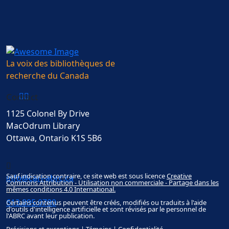
La voix des bibliothèques de
recherche du Canada
Contact
1125 Colonel By Drive
MacOdrum Library
Ottawa, Ontario K1S 5B6
Sauf indication contraire, ce site web est sous licence
Creative
info@carl-abrc.ca
Commons Attribution - Utilisation non commerciale - Partage dans les
mêmes conditions 4.0 International.
613.895.0780
Certains contenus peuvent être créés, modifiés ou traduits à l'aide
d'outils d'intelligence artificielle et sont révisés par le personnel de
l'ABRC avant leur publication.
Précisions et exceptions
|
Témoins
|
Confidentialité